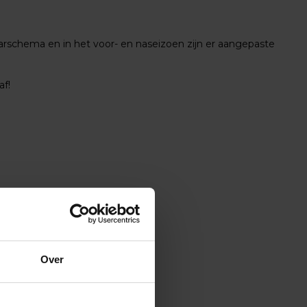
arschema en in het voor- en naseizoen zijn er aangepaste
af!
Over