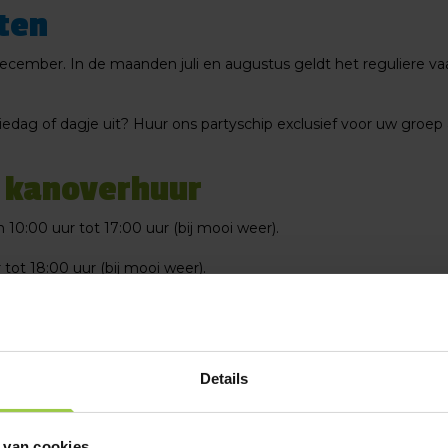
ten
ecember. In de maanden juli en augustus geldt het reguliere va
amiliedag of dagje uit? Huur ons partyschip exclusief voor uw groep 
n kanoverhuur
0:00 uur tot 17:00 uur (bij mooi weer).
tot 18:00 uur (bij mooi weer).
van 10:00 uur tot 16:00/17:00 uur (bij mooi weer).
tember en oktober kunt u op afspraak bij ons terecht.
Details
feestdagen:
 van cookies