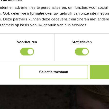
ent en advertenties te personaliseren, om functies voor social
. Ook delen we informatie over uw gebruik van onze site met on
iviteiten
e. Deze partners kunnen deze gegevens combineren met andere i
erzameld op basis van uw gebruik van hun services.
iten.
p
Voorkeuren
Statistieken
t hele jaar vanuit Ommen over de Overijsselse Vecht naar Vilste
om Vechtdal & Bush Battle
Selectie toestaan
ing van de kerstdagen en oud -en nieuwjaarsdag.