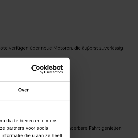
ote verfügen über neue Motoren, die äuβerst zuverlässig
15:30 Uhr
Over
 media te bieden en om ons
ze partners voor social
-Motoren können Sie von eine wunderbare Fahrt genieβen.
nformatie die u aan ze heeft