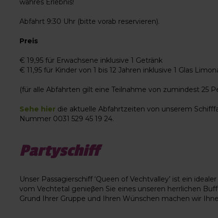
wahres Erlebnis!
Abfahrt 9:30 Uhr (bitte vorab reservieren).
Preis
€ 19,95 für Erwachsene inklusive 1 Getränk
€ 11,95 für Kinder von 1 bis 12 Jahren inklusive 1 Glas Limo
(für alle Abfahrten gilt eine Teilnahme von zumindest 25 
Sehe hier
die aktuelle Abfahrtzeiten von unserem Schifffah
Nummer 0031 529 45 19 24.
Partyschiff
Unser Passagierschiff ‘Queen of Vechtvalley’ ist ein id
vom Vechtetal genieβen Sie eines unseren herrlichen Buff
Grund Ihrer Gruppe und Ihren Wünschen machen wir Ihne