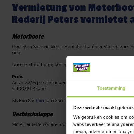
Vermietung von Motorboo
Rederij Peters vermietet 
Motorboote
Genieβen Sie eine kleine Bootsfahrt auf der Vechte zum 
sind.
Unsere Motorboote können für 2 Stunden reserviert werden 
Preis
Aus € 32,95 pro 2 Stunden
Toestemming
€ 100,00 Kaution
Klicken Sie
hier
, um zum Artikel zu gelangen.
Deze website maakt gebruik
Vechtschaluppe
We gebruiken cookies om cont
websiteverkeer te analyseren
Mit einer 6-Personen- Schaluppe das Vechtetal in Ruhe e
media, adverteren en analys