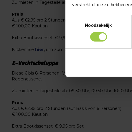
Zu mieten in Tagesteile ab: 10:30 Uhr, 12:35 Uhr or 14:40 U
verstrekt of die ze hebben v
Preis
Toestemmingsselectie
Aus € 62,95 pro 2 Stunden
Noodzakelijk
€ 100,00 Kaution
Extra Bootkissenset: € 9,95 pro Set
Klicken Sie
hier
, um zum Artikel zu gelangen.
E-Vechtschaluppe
Diese 6 bis 8-Personen- Vechtschaluppe sind vollständig 
Regendusche.
Zu mieten in Tagesteile ab: 09:30 Uhr, 09:50 Uhr, 10:10 Uhr, 1
Preis
Aus € 62,95 pro 2 Stunden (auf Basis von 6 Personen)
€ 100,00 Kaution
Extra Bootkissenset: € 9,95 pro Set