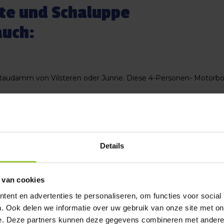
te und Schaluppe
auch:
Staudamm von Vilsteren oder Junne. Diese 4-Personen- Motorbo
und die Touren fangen an um: 9:15 Uhr, 11:20 Uhr, 13:25 Uhr or 
Details
 van cookies
ent en advertenties te personaliseren, om functies voor social
. Ook delen we informatie over uw gebruik van onze site met on
ntdecken? Bei uns ist das möglich! Ausgestattet mit leise 8-PS
e. Deze partners kunnen deze gegevens combineren met andere i