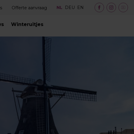
NL
DEU
EN
s
Offerte aanvraag
ws
Winteruitjes